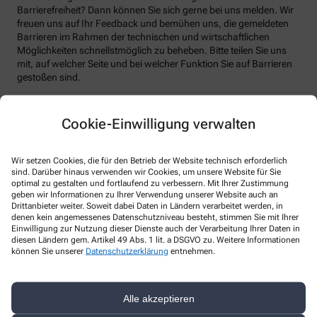
Barrierefreiheit? Dann können Sie sich gerne bei uns melden. Wir
freuen uns auf Ihr Feedback und bemühen uns, die gemeldeten
Barrieren im Rahmen der technischen und wirtschaftlichen
Möglichkeiten schnellstmöglich zu beheben. Bitte teilen Sie uns
mit, auf welcher Seite und bei welcher Funktion Sie auf Barrieren
gestoßen sind.
Bitte benutzen sie dafür das vorgesehene Kontaktformular auf
unserer Website. Sie können uns auch über folgende Wege die
Cookie-Einwilligung verwalten
von Ihnen gefundenen Barrieren melden:
E-Mail: info@salzlapotheke.de
Wir setzen Cookies, die für den Betrieb der Website technisch erforderlich
sind. Darüber hinaus verwenden wir Cookies, um unsere Website für Sie
Telefon: +49-7264 /2 08 10 01
optimal zu gestalten und fortlaufend zu verbessern. Mit Ihrer Zustimmung
Telefax: +49-7264/2084031
geben wir Informationen zu Ihrer Verwendung unserer Website auch an
Drittanbieter weiter. Soweit dabei Daten in Ländern verarbeitet werden, in
Postanschrift: Raiffeisenstraße 1 74906 Bad Rappenau
denen kein angemessenes Datenschutzniveau besteht, stimmen Sie mit Ihrer
Einwilligung zur Nutzung dieser Dienste auch der Verarbeitung Ihrer Daten in
Durchsetzungsverfahren und
diesen Ländern gem. Artikel 49 Abs. 1 lit. a DSGVO zu. Weitere Informationen
Marktüberwachungsbehörde
können Sie unserer
Datenschutzerklärung
entnehmen.
Sollten Sie auf Mitteilungen oder Anfragen zur Barrierefreiheit
keine zufriedenstellenden Antworten erhalten, können Sie sich an
Alle akzeptieren
die zuständige Durchsetzungsstelle wenden. Die