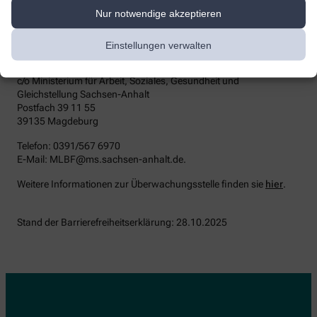
Durchsetzungsstelle unterstützt Sie dabei, ihre Rechte geltend zu
Nur notwendige akzeptieren
machen. Sie können sich auch an die
Marktüberwachungsbehörde wenden:
Einstellungen verwalten
MLBF - Marktüberwachungsstelle der Länder für die
Barrierefreiheit von Produkten und Dienstleistungen
c/o Ministerium für Arbeit, Soziales, Gesundheit und
Gleichstellung Sachsen-Anhalt
Postfach 39 11 55
39135 Magdeburg
Telefon: 0391/567 6970
E-​Mail: MLBF@ms.sachsen-​anhalt.de.
Weitere Informationen zur Überwachungsstelle finden sie
hier
.
Stand der Barrierefreiheitserklärung: 28.10.2025