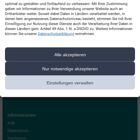
Salzl-Apotheke Bad Rappenau
optimal zu gestalten und fortlaufend zu verbessern. Mit Ihrer Zustimmung
geben wir Informationen zu Ihrer Verwendung unserer Website auch an
Drittanbieter weiter. Soweit dabei Daten in Ländern verarbeitet werden, in
Raiffeisenstraße 1
,
74906
Bad Rappenau
denen kein angemessenes Datenschutzniveau besteht, stimmen Sie mit Ihrer
+49-7264 /2 08 10 01
Einwilligung zur Nutzung dieser Dienste auch der Verarbeitung Ihrer Daten in
diesen Ländern gem. Artikel 49 Abs. 1 lit. a DSGVO zu. Weitere Informationen
+49-7264/2084031
können Sie unserer
Datenschutzerklärung
entnehmen.
info@salzlapotheke.de
Alle akzeptieren
Nur notwendige akzeptieren
Über uns
Leistungen
Einstellungen verwalten
Team
Jobs
Informationen
AGB
Datenschutz
Impressum