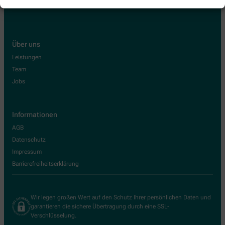
Über uns
Leistungen
Team
Jobs
Informationen
AGB
Datenschutz
Impressum
Barrierefreiheitserklärung
Wir legen großen Wert auf den Schutz Ihrer persönlichen Daten und
garantieren die sichere Übertragung durch eine SSL-
Verschlüsselung.