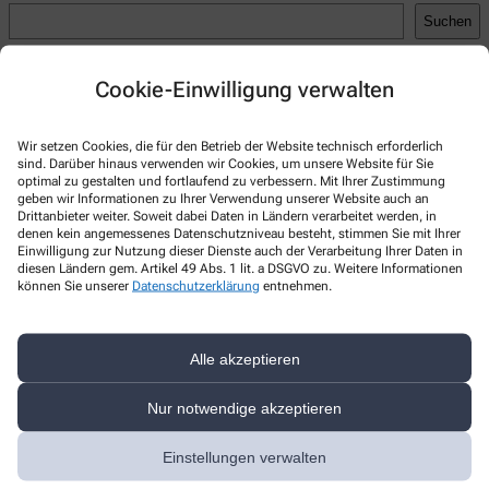
Suchen
Recent Posts
Cookie-Einwilligung verwalten
Hello world!
Recent Comments
Wir setzen Cookies, die für den Betrieb der Website technisch erforderlich
sind. Darüber hinaus verwenden wir Cookies, um unsere Website für Sie
optimal zu gestalten und fortlaufend zu verbessern. Mit Ihrer Zustimmung
A WordPress Commenter
zu
Hello world!
geben wir Informationen zu Ihrer Verwendung unserer Website auch an
Drittanbieter weiter. Soweit dabei Daten in Ländern verarbeitet werden, in
denen kein angemessenes Datenschutzniveau besteht, stimmen Sie mit Ihrer
Einwilligung zur Nutzung dieser Dienste auch der Verarbeitung Ihrer Daten in
diesen Ländern gem. Artikel 49 Abs. 1 lit. a DSGVO zu. Weitere Informationen
können Sie unserer
Datenschutzerklärung
entnehmen.
Kontakt
Salzl-Apotheke Bad Rappenau
Alle akzeptieren
Raiffeisenstraße 1
,
74906
Bad Rappenau
Nur notwendige akzeptieren
+49-7264 /2 08 10 01
+49-7264/2084031
Einstellungen verwalten
info@salzlapotheke.de